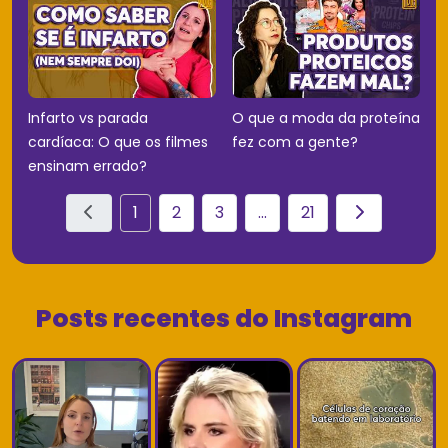
Infarto vs parada
O que a moda da proteína
cardíaca: O que os filmes
fez com a gente?
ensinam errado?
1
2
3
...
21
Posts recentes do Instagram