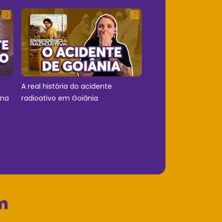
A real história do acidente
 na
radioativo em Goiânia
m