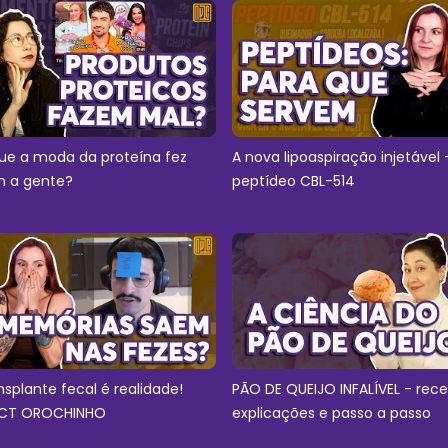
ue a moda da proteína fez
A nova lipoaspiração injetável 
 a gente?
peptídeo CBL-514
nsplante fecal é realidade!
PÃO DE QUEIJO INFALÍVEL - rece
CT OROCHINHO
explicações e passo a passo