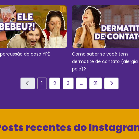
epercussão do caso YPÊ
Como saber se você tem
dermatite de contato (alergia
pele)?
1
2
3
...
21
Posts recentes do Instagra