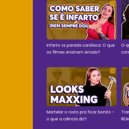
Infarto vs parada cardíaca: O que
O q
os filmes ensinam errado?
com
Martelar o rosto pra ficar bonito -
Tra
o que a ciência diz?
REA