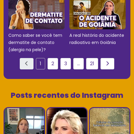
Como saber se você tem
A real história do acidente
dermatite de contato
radioativo em Goiânia
(alergia na pele)?
1
2
3
...
21
Posts recentes do Instagram