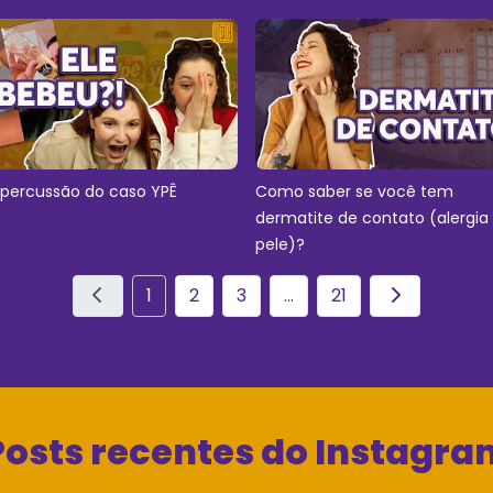
epercussão do caso YPÊ
Como saber se você tem
dermatite de contato (alergia
pele)?
1
2
3
...
21
Posts recentes do Instagra