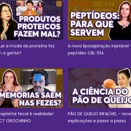
ue a moda da proteína fez
A nova lipoaspiração injetável 
 a gente?
peptídeo CBL-514
nsplante fecal é realidade!
PÃO DE QUEIJO INFALÍVEL - rece
CT OROCHINHO
explicações e passo a passo