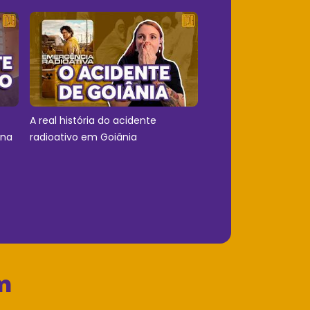
A real história do acidente
 na
radioativo em Goiânia
m