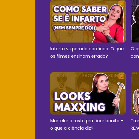
Infarto vs parada cardíaca: O que
O q
os filmes ensinam errado?
com
Martelar o rosto pra ficar bonito -
Tra
o que a ciência diz?
REA