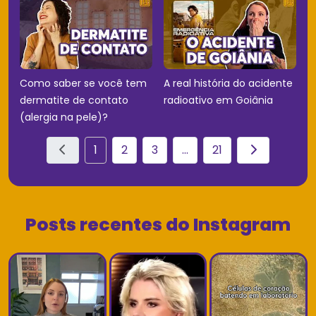
Como saber se você tem
A real história do acidente
dermatite de contato
radioativo em Goiânia
(alergia na pele)?
1
2
3
...
21
Posts recentes do Instagram