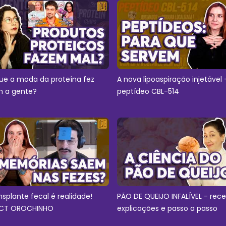
ue a moda da proteína fez
A nova lipoaspiração injetável 
 a gente?
peptídeo CBL-514
nsplante fecal é realidade!
PÃO DE QUEIJO INFALÍVEL - rece
CT OROCHINHO
explicações e passo a passo