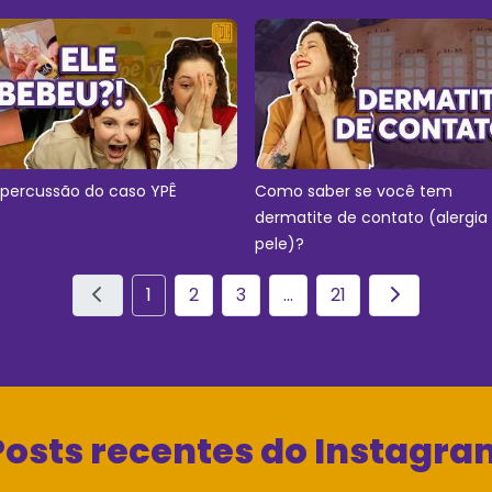
epercussão do caso YPÊ
Como saber se você tem
dermatite de contato (alergia
pele)?
1
2
3
...
21
Posts recentes do Instagra