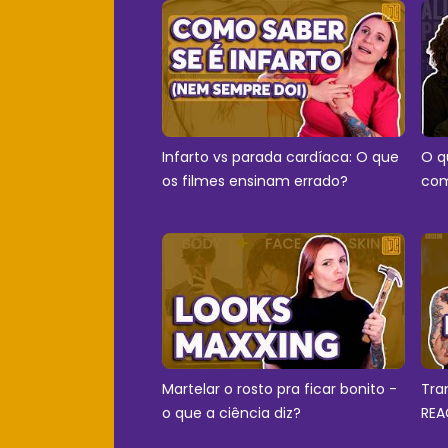
Infarto vs parada cardíaca: O que
O q
os filmes ensinam errado?
com
Martelar o rosto pra ficar bonito -
Tra
o que a ciência diz?
REA