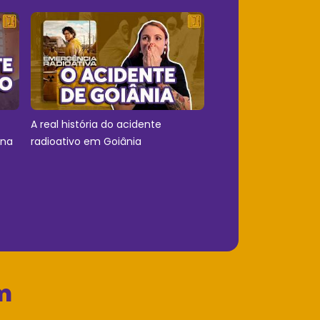
A real história do acidente
 na
radioativo em Goiânia
m