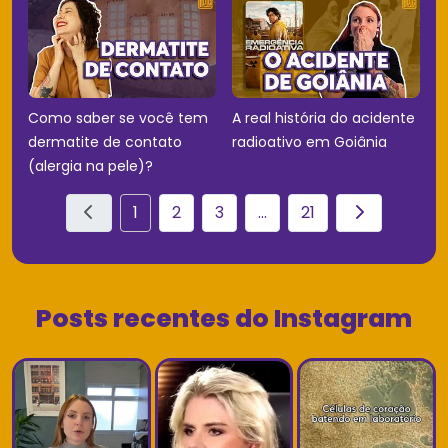
Como saber se você tem
A real história do acidente
dermatite de contato
radioativo em Goiânia
(alergia na pele)?
1
2
3
...
21
Posts recentes do Instagram