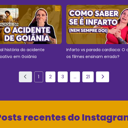
eal história do acidente
Infarto vs parada cardíaca: O 
ioativo em Goiânia
os filmes ensinam errado?
1
2
3
...
21
Posts recentes do Instagra