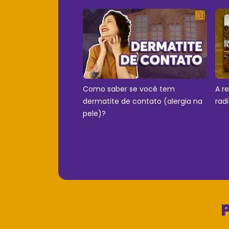
Como saber se você tem
A r
dermatite de contato (alergia na
rad
pele)?