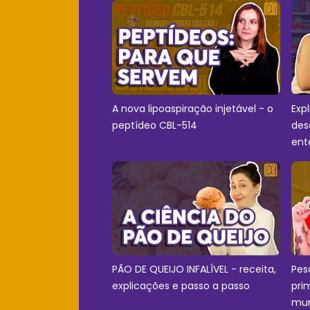
A nova lipoaspiração injetável - o
Exp
peptídeo CBL-514
des
ent
PÃO DE QUEIJO INFALÍVEL - receita,
Pes
explicações e passo a passo
pri
mu