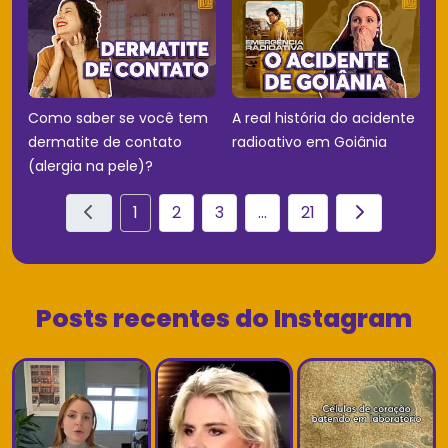
Como saber se você tem
A real história do acidente
dermatite de contato
radioativo em Goiânia
(alergia na pele)?
1
2
3
...
21
Posts recentes do Instagram