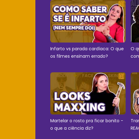
Infarto vs parada cardíaca: O que
O q
os filmes ensinam errado?
com
Martelar o rosto pra ficar bonito -
Tra
o que a ciência diz?
REA