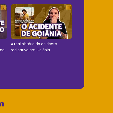
A real história do acidente
 na
radioativo em Goiânia
m