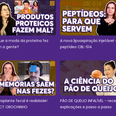
ue a moda da proteína fez
A nova lipoaspiração injetável 
 a gente?
peptídeo CBL-514
nsplante fecal é realidade!
PÃO DE QUEIJO INFALÍVEL - rece
CT OROCHINHO
explicações e passo a passo