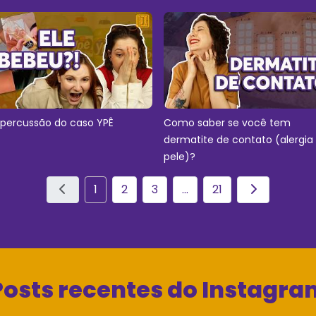
epercussão do caso YPÊ
Como saber se você tem
dermatite de contato (alergia
pele)?
1
2
3
...
21
Posts recentes do Instagra