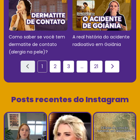
Como saber se você tem
A real história do acidente
dermatite de contato
radioativo em Goiânia
(alergia na pele)?
1
2
3
...
21
Posts recentes do Instagram