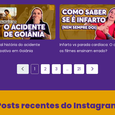
eal história do acidente
Infarto vs parada cardíaca: O 
ioativo em Goiânia
os filmes ensinam errado?
1
2
3
...
21
Posts recentes do Instagra