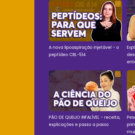
A nova lipoaspiração injetável - o
Exp
peptídeo CBL-514
des
ent
PÃO DE QUEIJO INFALÍVEL - receita,
Pes
explicações e passo a passo
pri
mu