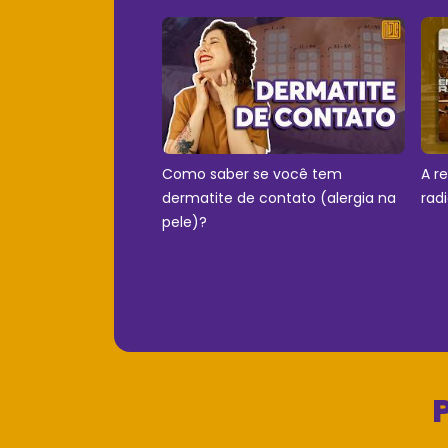
Como saber se você tem
A r
dermatite de contato (alergia na
rad
pele)?