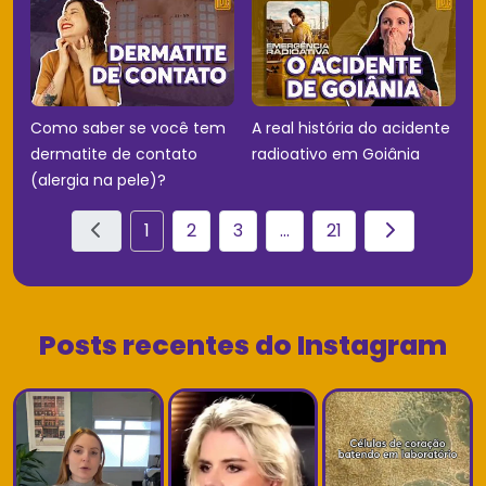
Como saber se você tem
A real história do acidente
dermatite de contato
radioativo em Goiânia
(alergia na pele)?
1
2
3
...
21
Posts recentes do Instagram