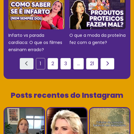
Infarto vs parada
O que a moda da proteína
cardíaca: O que os filmes
fez com a gente?
ensinam errado?
1
2
3
...
21
Posts recentes do Instagram