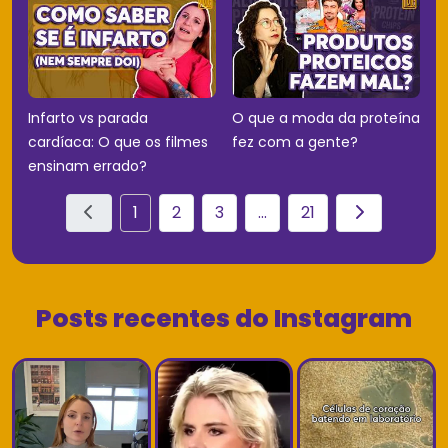
Infarto vs parada
O que a moda da proteína
cardíaca: O que os filmes
fez com a gente?
ensinam errado?
1
2
3
...
21
Posts recentes do Instagram