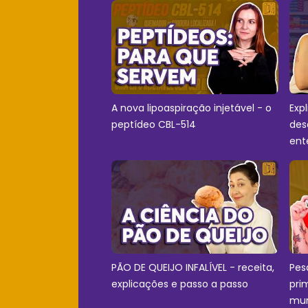
A nova lipoaspiração injetável - o
Exp
peptídeo CBL-514
des
ent
PÃO DE QUEIJO INFALÍVEL - receita,
Pes
explicações e passo a passo
pri
mu