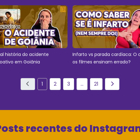
eal história do acidente
Infarto vs parada cardíaca: O 
ioativo em Goiânia
os filmes ensinam errado?
1
2
3
...
21
Posts recentes do Instagra