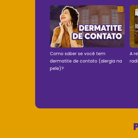
Como saber se você tem
A r
dermatite de contato (alergia na
rad
pele)?