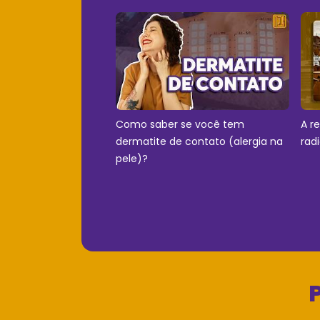
Como saber se você tem
A r
dermatite de contato (alergia na
rad
pele)?