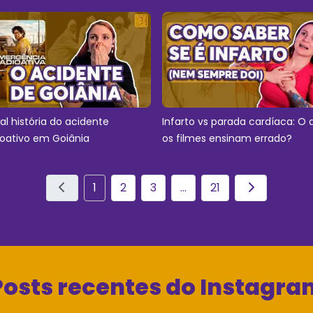
eal história do acidente
Infarto vs parada cardíaca: O 
ioativo em Goiânia
os filmes ensinam errado?
1
2
3
...
21
Posts recentes do Instagra