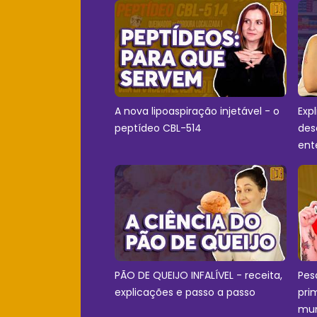
A nova lipoaspiração injetável - o
Exp
peptídeo CBL-514
des
ent
PÃO DE QUEIJO INFALÍVEL - receita,
Pes
explicações e passo a passo
pri
mu