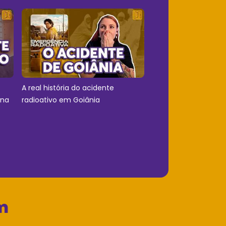
A real história do acidente
 na
radioativo em Goiânia
m