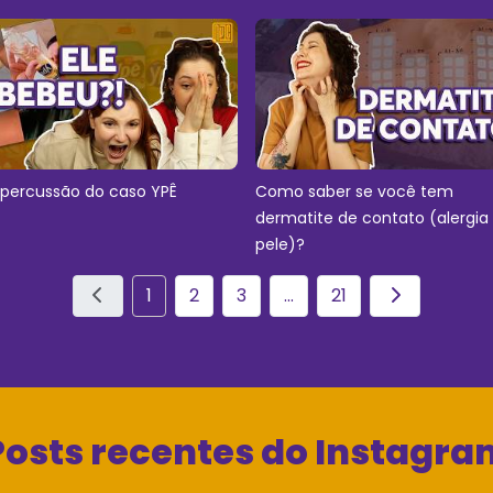
epercussão do caso YPÊ
Como saber se você tem
dermatite de contato (alergia
pele)?
1
2
3
...
21
Posts recentes do Instagra