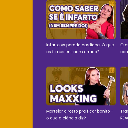
Infarto vs parada cardíaca: O que
O q
os filmes ensinam errado?
com
Martelar o rosto pra ficar bonito -
Tra
o que a ciência diz?
REA