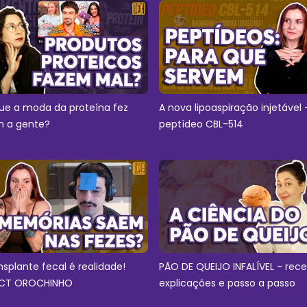
ue a moda da proteína fez
A nova lipoaspiração injetável 
 a gente?
peptídeo CBL-514
nsplante fecal é realidade!
PÃO DE QUEIJO INFALÍVEL - rece
CT OROCHINHO
explicações e passo a passo