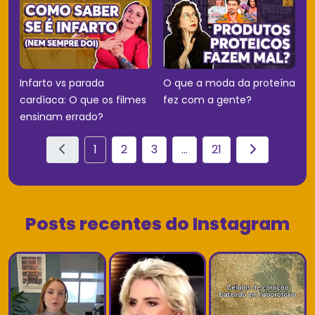
Infarto vs parada
O que a moda da proteína
cardíaca: O que os filmes
fez com a gente?
ensinam errado?
1
2
3
...
21
Posts recentes do Instagram