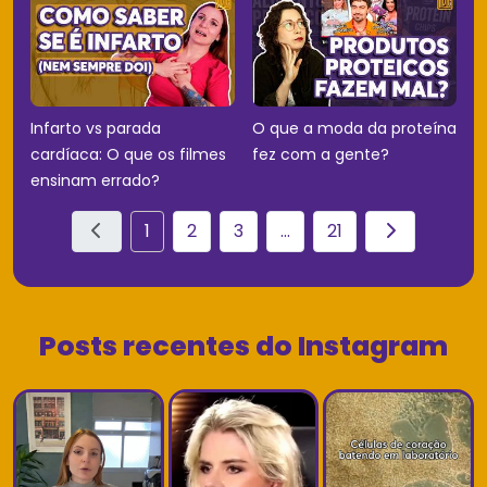
Infarto vs parada
O que a moda da proteína
cardíaca: O que os filmes
fez com a gente?
ensinam errado?
1
2
3
...
21
Posts recentes do Instagram