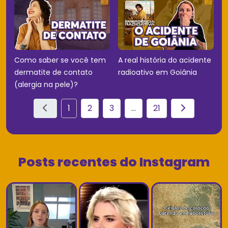
Como saber se você tem
A real história do acidente
dermatite de contato
radioativo em Goiânia
(alergia na pele)?
1
2
3
...
21
Posts recentes do Instagram