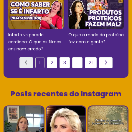
Infarto vs parada
O que a moda da proteína
cardíaca: O que os filmes
fez com a gente?
ensinam errado?
1
2
3
...
21
Posts recentes do Instagram