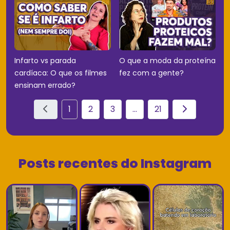
Infarto vs parada
O que a moda da proteína
cardíaca: O que os filmes
fez com a gente?
ensinam errado?
1
2
3
...
21
Posts recentes do Instagram