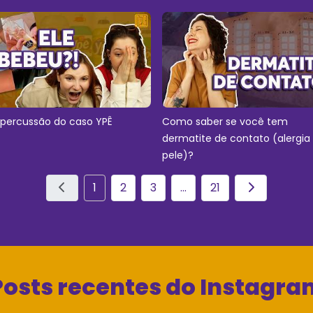
epercussão do caso YPÊ
Como saber se você tem
dermatite de contato (alergia
pele)?
1
2
3
...
21
Posts recentes do Instagra