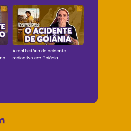
A real história do acidente
 na
radioativo em Goiânia
m