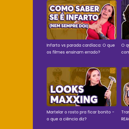
Infarto vs parada cardíaca: O que
O q
os filmes ensinam errado?
com
Martelar o rosto pra ficar bonito -
Tra
o que a ciência diz?
REA