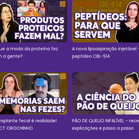
ue a moda da proteína fez
A nova lipoaspiração injetável 
 a gente?
peptídeo CBL-514
nsplante fecal é realidade!
PÃO DE QUEIJO INFALÍVEL - rece
CT OROCHINHO
explicações e passo a passo