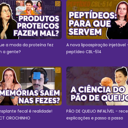
ue a moda da proteína fez
A nova lipoaspiração injetável 
 a gente?
peptídeo CBL-514
nsplante fecal é realidade!
PÃO DE QUEIJO INFALÍVEL - rece
CT OROCHINHO
explicações e passo a passo