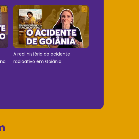
A real história do acidente
 na
radioativo em Goiânia
m