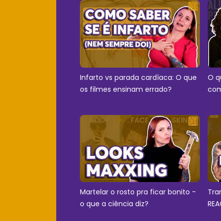
Infarto vs parada cardíaca: O que
O q
os filmes ensinam errado?
com
Martelar o rosto pra ficar bonito -
Tra
o que a ciência diz?
REA