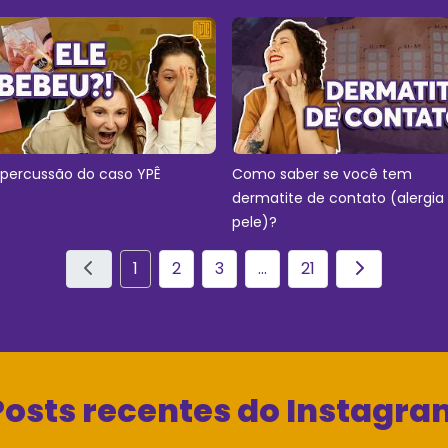
epercussão do caso YPÊ
Como saber se você tem
dermatite de contato (alergia
pele)?
1
2
3
...
21
Posts recentes do Instagra