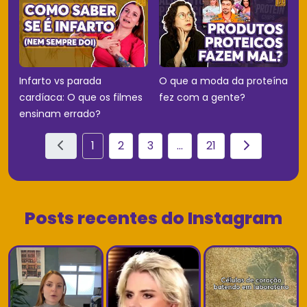
Infarto vs parada
O que a moda da proteína
cardíaca: O que os filmes
fez com a gente?
ensinam errado?
1
2
3
...
21
Posts recentes do Instagram