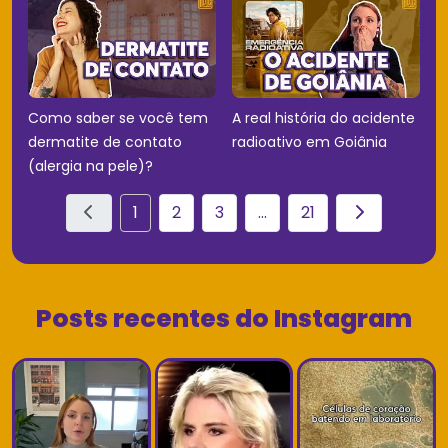
Como saber se você tem
A real história do acidente
dermatite de contato
radioativo em Goiânia
(alergia na pele)?
1
2
3
...
21
Posts recentes do Instagram