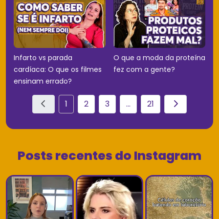
Infarto vs parada
O que a moda da proteína
cardíaca: O que os filmes
fez com a gente?
ensinam errado?
1
2
3
...
21
Posts recentes do Instagram