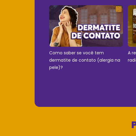
Como saber se você tem
A r
dermatite de contato (alergia na
rad
pele)?