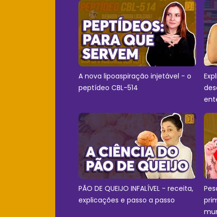
A nova lipoaspiração injetável - o
Exp
peptídeo CBL-514
des
ent
PÃO DE QUEIJO INFALÍVEL - receita,
Pes
explicações e passo a passo
pri
mu