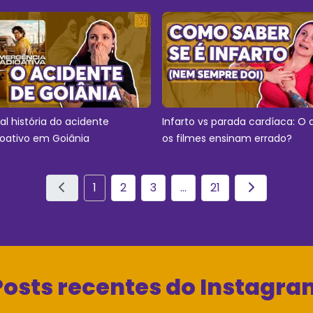
eal história do acidente
Infarto vs parada cardíaca: O 
ioativo em Goiânia
os filmes ensinam errado?
1
2
3
...
21
Posts recentes do Instagra