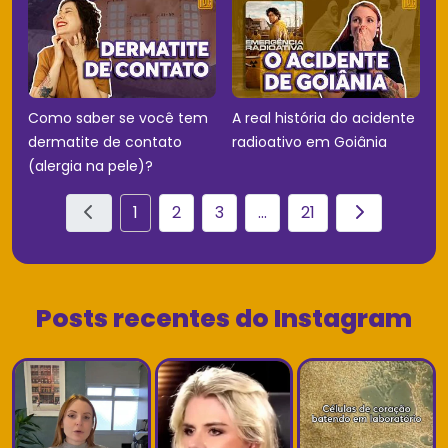
Como saber se você tem
A real história do acidente
dermatite de contato
radioativo em Goiânia
(alergia na pele)?
1
2
3
...
21
Posts recentes do Instagram