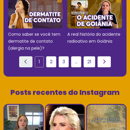
Como saber se você tem
A real história do acidente
dermatite de contato
radioativo em Goiânia
(alergia na pele)?
1
2
3
...
21
Posts recentes do Instagram