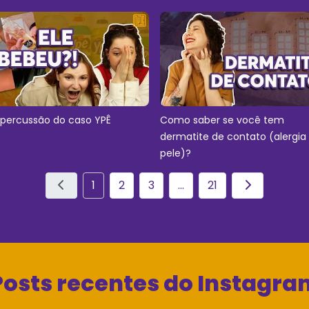
epercussão do caso YPÊ
Como saber se você tem
dermatite de contato (alergia
pele)?
1
2
3
...
21
Posts recentes do Instagra