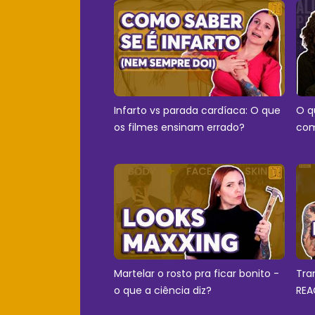
Infarto vs parada cardíaca: O que
O q
os filmes ensinam errado?
com
Martelar o rosto pra ficar bonito -
Tra
o que a ciência diz?
REA