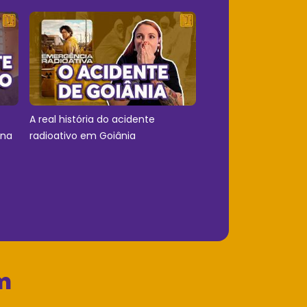
A real história do acidente
 na
radioativo em Goiânia
m