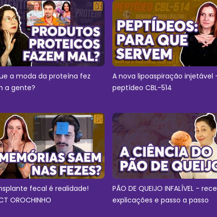
ue a moda da proteína fez
A nova lipoaspiração injetável 
 a gente?
peptídeo CBL-514
nsplante fecal é realidade!
PÃO DE QUEIJO INFALÍVEL - rece
CT OROCHINHO
explicações e passo a passo