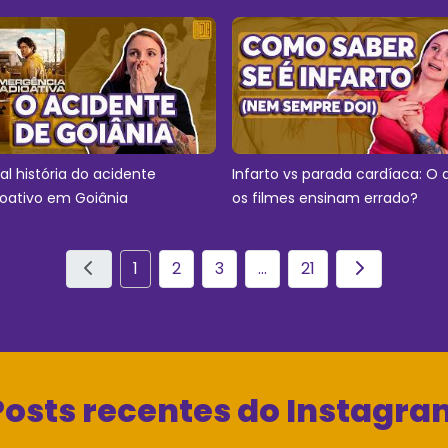
eal história do acidente
Infarto vs parada cardíaca: O 
ioativo em Goiânia
os filmes ensinam errado?
1
2
3
...
21
Posts recentes do Instagra