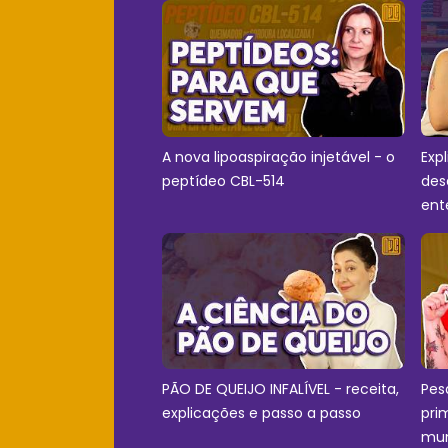
A nova lipoaspiração injetável - o
Exp
peptídeo CBL-514
des
ent
PÃO DE QUEIJO INFALÍVEL - receita,
Pes
explicações e passo a passo
pri
mu