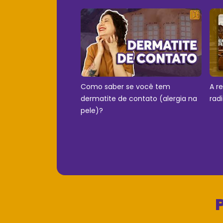
Como saber se você tem
A r
dermatite de contato (alergia na
rad
pele)?