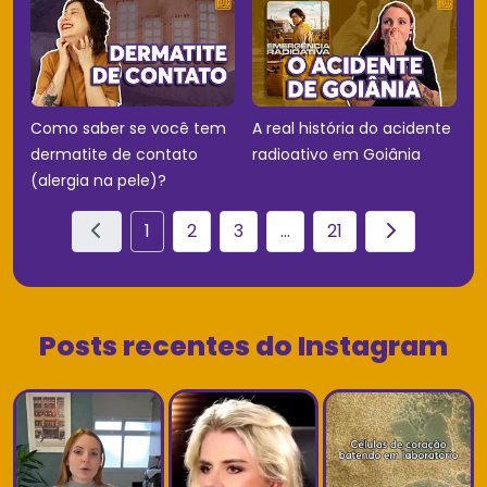
Como saber se você tem
A real história do acidente
dermatite de contato
radioativo em Goiânia
(alergia na pele)?
1
2
3
...
21
Posts recentes do Instagram