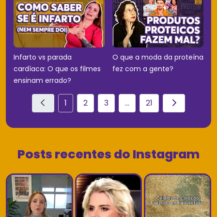
Infarto vs parada
O que a moda da proteína
cardíaca: O que os filmes
fez com a gente?
ensinam errado?
1
2
3
...
21
Posts recentes do Instagram