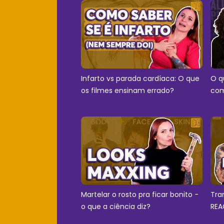
Infarto vs parada cardíaca: O que
O q
os filmes ensinam errado?
com
Martelar o rosto pra ficar bonito -
Tra
o que a ciência diz?
REA