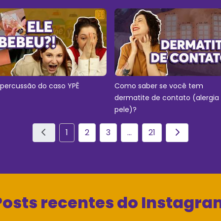
epercussão do caso YPÊ
Como saber se você tem
dermatite de contato (alergia
pele)?
1
2
3
...
21
Posts recentes do Instagra