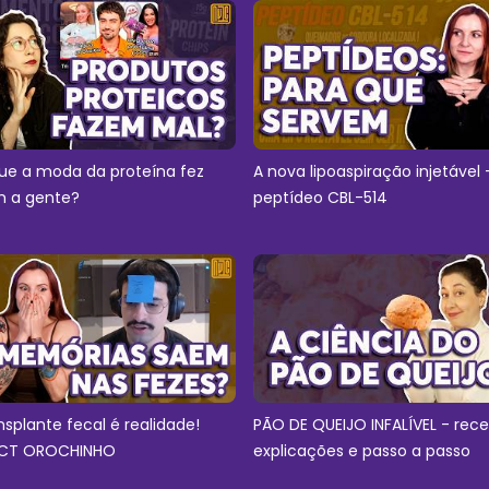
ue a moda da proteína fez
A nova lipoaspiração injetável 
 a gente?
peptídeo CBL-514
nsplante fecal é realidade!
PÃO DE QUEIJO INFALÍVEL - rece
CT OROCHINHO
explicações e passo a passo