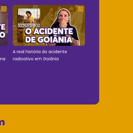
A real história do acidente
 na
radioativo em Goiânia
m