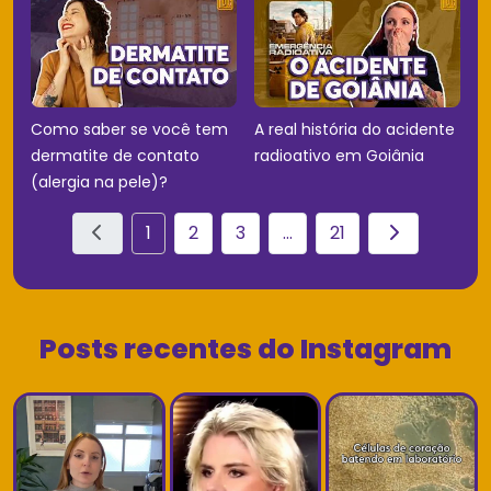
Como saber se você tem
A real história do acidente
dermatite de contato
radioativo em Goiânia
(alergia na pele)?
1
2
3
...
21
Posts recentes do Instagram