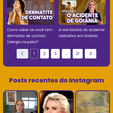
Como saber se você tem
A real história do acidente
dermatite de contato
radioativo em Goiânia
(alergia na pele)?
1
2
3
...
21
Posts recentes do Instagram