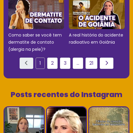
Como saber se você tem
A real história do acidente
dermatite de contato
radioativo em Goiânia
(alergia na pele)?
1
2
3
...
21
Posts recentes do Instagram