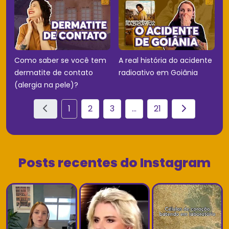
Como saber se você tem
A real história do acidente
dermatite de contato
radioativo em Goiânia
(alergia na pele)?
1
2
3
...
21
Posts recentes do Instagram