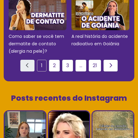
Como saber se você tem
A real história do acidente
dermatite de contato
radioativo em Goiânia
(alergia na pele)?
1
2
3
...
21
Posts recentes do Instagram