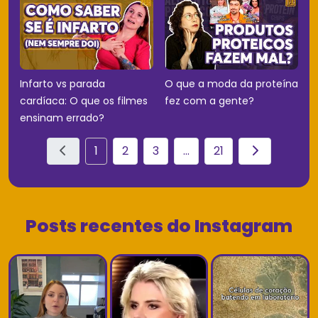
Infarto vs parada
O que a moda da proteína
cardíaca: O que os filmes
fez com a gente?
ensinam errado?
1
2
3
...
21
Posts recentes do Instagram