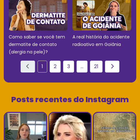
Como saber se você tem
A real história do acidente
dermatite de contato
radioativo em Goiânia
(alergia na pele)?
1
2
3
...
21
Posts recentes do Instagram