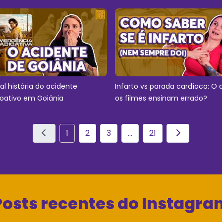
eal história do acidente
Infarto vs parada cardíaca: O 
ioativo em Goiânia
os filmes ensinam errado?
1
2
3
...
21
Posts recentes do Instagra