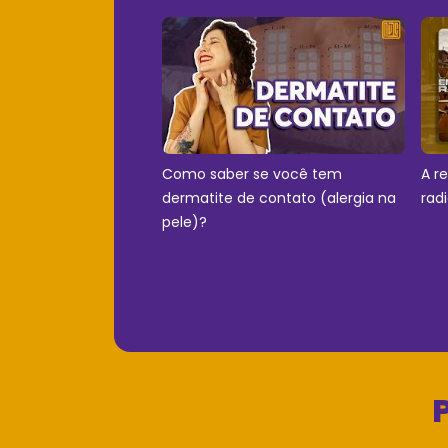
Como saber se você tem
A r
dermatite de contato (alergia na
rad
pele)?