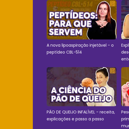
A nova lipoaspiração injetável - o
Exp
peptídeo CBL-514
des
ent
PÃO DE QUEIJO INFALÍVEL - receita,
Pes
explicações e passo a passo
pri
mu