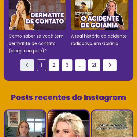
Como saber se você tem
A real história do acidente
dermatite de contato
radioativo em Goiânia
(alergia na pele)?
1
2
3
...
21
Posts recentes do Instagram