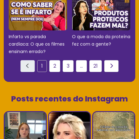
Infarto vs parada
O que a moda da proteína
cardíaca: O que os filmes
fez com a gente?
ensinam errado?
1
2
3
...
21
Posts recentes do Instagram