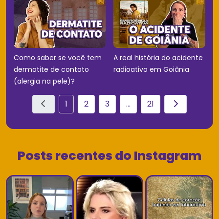
Como saber se você tem
A real história do acidente
dermatite de contato
radioativo em Goiânia
(alergia na pele)?
1
2
3
...
21
Posts recentes do Instagram