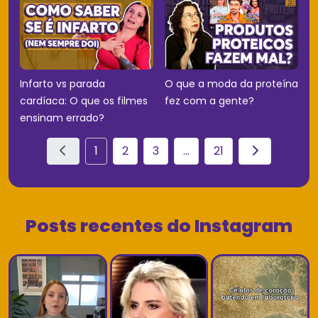
Infarto vs parada
O que a moda da proteína
cardíaca: O que os filmes
fez com a gente?
ensinam errado?
1
2
3
...
21
Posts recentes do Instagram