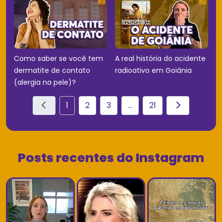
Como saber se você tem
A real história do acidente
dermatite de contato
radioativo em Goiânia
(alergia na pele)?
1
2
3
...
21
Posts recentes do Instagram