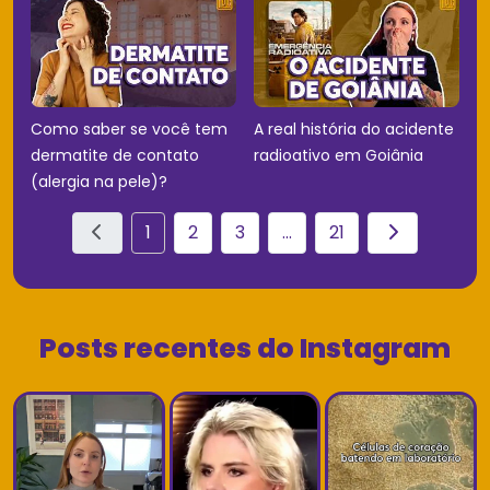
Como saber se você tem
A real história do acidente
dermatite de contato
radioativo em Goiânia
(alergia na pele)?
1
2
3
...
21
Posts recentes do Instagram